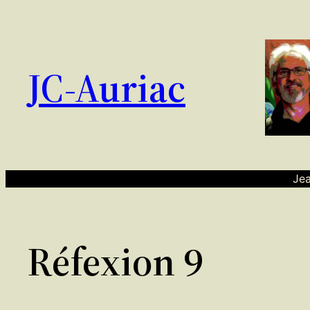
Aller
au
contenu
JC-Auriac
Jea
Réfexion 9