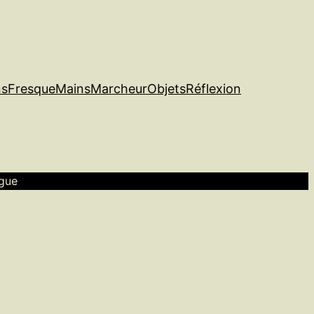
ns
Fresque
Mains
Marcheur
Objets
Réflexion
rgue