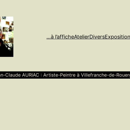
…à l’affiche
Atelier
Divers
Expositio
n-Claude AURIAC : Artiste-Peintre à Villefranche-de-Roue