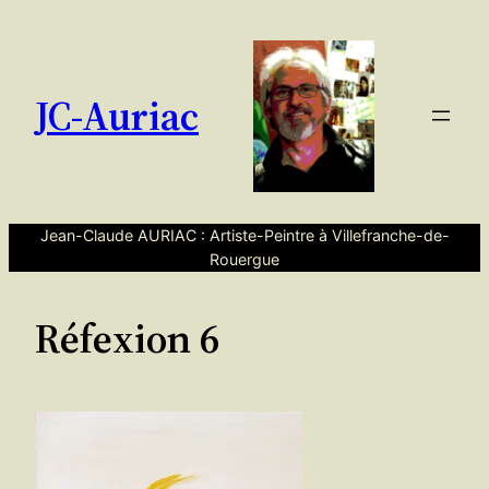
Aller
au
contenu
JC-Auriac
Jean-Claude AURIAC : Artiste-Peintre à Villefranche-de-
Rouergue
Réfexion 6