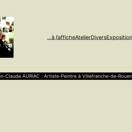
…à l’affiche
Atelier
Divers
Expositio
n-Claude AURIAC : Artiste-Peintre à Villefranche-de-Roue