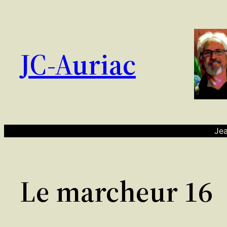
Aller
au
contenu
JC-Auriac
Jea
Le marcheur 16