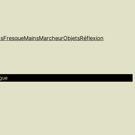
ns
Fresque
Mains
Marcheur
Objets
Réflexion
rgue