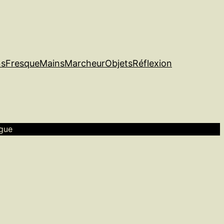
ns
Fresque
Mains
Marcheur
Objets
Réflexion
rgue