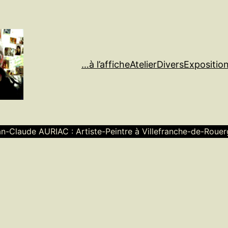
…à l’affiche
Atelier
Divers
Expositio
n-Claude AURIAC : Artiste-Peintre à Villefranche-de-Roue