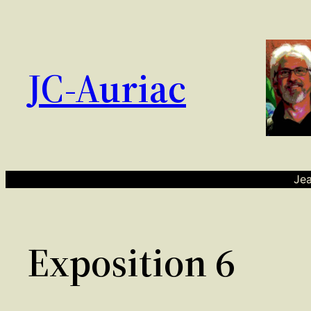
Aller
au
contenu
JC-Auriac
Jea
Exposition 6