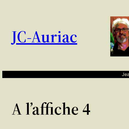
Aller
au
contenu
JC-Auriac
Jea
A l’affiche 4