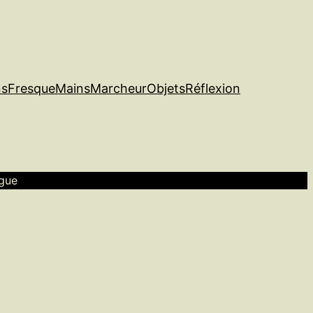
ns
Fresque
Mains
Marcheur
Objets
Réflexion
rgue