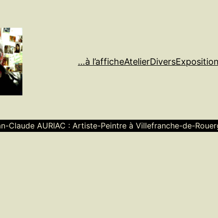
…à l’affiche
Atelier
Divers
Expositio
n-Claude AURIAC : Artiste-Peintre à Villefranche-de-Roue