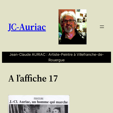
Aller
au
contenu
JC-Auriac
Jean-Claude AURIAC : Artiste-Peintre à Villefranche-de-
Rouergue
A l’affiche 17